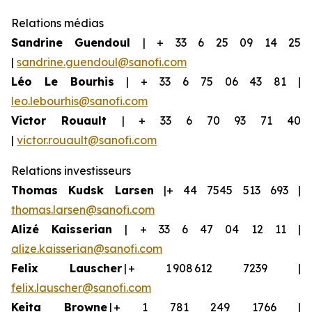
Relations médias
Sandrine Guendoul
| + 33 6 25 09 14 25
|
sandrine.guendoul@sanofi.com
Léo Le Bourhis
| + 33 6 75 06 43 81 |
leo.lebourhis@sanofi.com
Victor Rouault
| + 33 6 70 93 71 40
|
victor.rouault@sanofi.com
Relations investisseurs
Thomas Kudsk Larsen
|+ 44 7545 513 693 |
thomas.larsen@sanofi.com
Aliz
é
Kaisserian
| + 33 6 47 04 12 11 |
alize.kaisserian@sanofi.com
Felix Lauscher
| + 1 908 612 7239 |
felix.lauscher@sanofi.com
Keita Browne
| + 1 781 249 1766 |