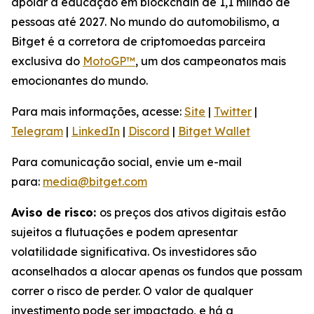
apoiar a educação em blockchain de 1,1 milhão de
pessoas até 2027. No mundo do automobilismo, a
Bitget é a corretora de criptomoedas parceira
exclusiva do
MotoGP™
, um dos campeonatos mais
emocionantes do mundo.
Para mais informações, acesse:
Site
|
Twitter
|
Telegram
|
LinkedIn
|
Discord
|
Bitget Wallet
Para comunicação social, envie um e-mail
para:
media@bitget.com
Aviso de risco:
os preços dos ativos digitais estão
sujeitos a flutuações e podem apresentar
volatilidade significativa. Os investidores são
aconselhados a alocar apenas os fundos que possam
correr o risco de perder. O valor de qualquer
investimento pode ser impactado, e há a